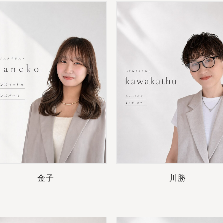
金子
川勝