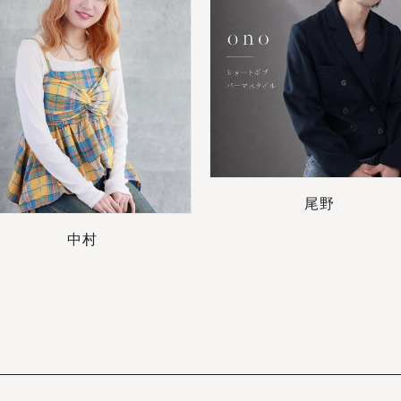
尾野
中村